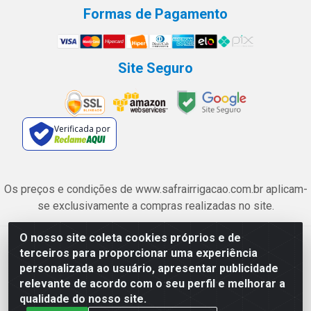
Formas de Pagamento
Site Seguro
Verificada por
Os preços e condições de www.safrairrigacao.com.br aplicam-
se exclusivamente a compras realizadas no site.
O nosso site coleta cookies próprios e de
Safra Agrícola e Pecuária LTDA - Avenida Castelo Branco, 5330 -
terceiros para proporcionar uma experiência
Esplanada dos Anicuns, Goiânia/GO - CEP 74.433-205 - CNPJ
personalizada ao usuário, apresentar publicidade
06.315.490/0001-00
relevante de acordo com o seu perfil e melhorar a
qualidade do nosso site.