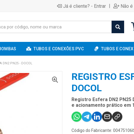
|
Já é cliente? - Entrar
Não é 
BOMBAS
TUBOS E CONEXÕES PVC
TUBOS E CONEX
A DN2 PN25 - DOCOL
REGISTRO ES
DOCOL
Registro Esfera DN2 PN25 D
e acionamento prático em 1/
Código do Fabricante: 00475106I