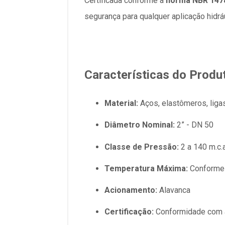
Certificada conforme a
norma NBR 147
segurança para qualquer aplicação hidráu
Características do Produ
Material:
Aços, elastômeros, ligas
Diâmetro Nominal:
2” - DN 50
Classe de Pressão:
2 a 140 m.c.
Temperatura Máxima:
Conforme 
Acionamento:
Alavanca
Certificação:
Conformidade com a