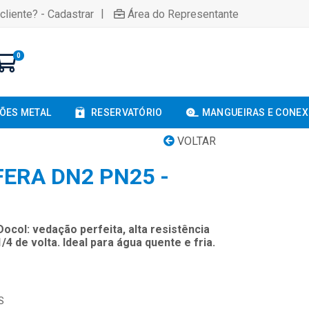
|
cliente? - Cadastrar
Área do Representante
0
ÕES METAL
RESERVATÓRIO
MANGUEIRAS E CONE
VOLTAR
FERA DN2 PN25 -
ocol: vedação perfeita, alta resistência
4 de volta. Ideal para água quente e fria.
S