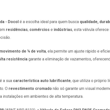
da - Docol
é a escolha ideal para quem busca
qualidade, durab
o em
residências
,
comércios
e
indústrias
, esta válvula ofere
cisão.
movimento de ¼ de volta
, ela permite um ajuste rápido e efici
alta resistência
garante a eliminação de vazamentos, oferecen
 é a sua
característica auto lubrificante
, que utiliza o próprio 
to. O
revestimento cromado
não só garante um visual moder
ra instalações em ambientes de alta temperatura.