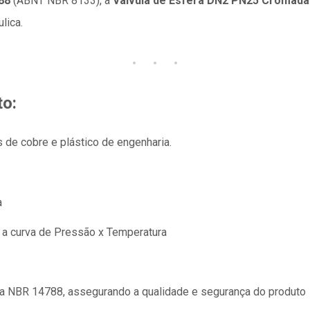
88
(ABNT NBR 8133), a
Válvula de Esfera DN2 PN25 Cromada
lica.
to:
 de cobre e plástico de engenharia.
a
a curva de Pressão x Temperatura
 NBR 14788, assegurando a qualidade e segurança do produto