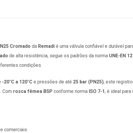
 PN25 Cromado
da
Remadi
é uma válvula confiável e durável par
mado
de alta resistência, segue os padrões da norma
UNE-EN 12
ferentes condições.
e
-20°C a 120°C
e pressões de até
25 bar (PN25)
, este regist
o. Com
rosca fêmea BSP
conforme norma
ISO 7-1
, é ideal para
 e comerciais.