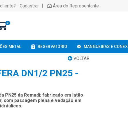
|
cliente? - Cadastrar
Área do Representante
0
ÕES METAL
RESERVATÓRIO
MANGUEIRAS E CONE
VOLTAR
ERA DN1/2 PN25 -
da PN25 da Remadi: fabricado em latão
ar, com passagem plena e vedação em
idráulicos.