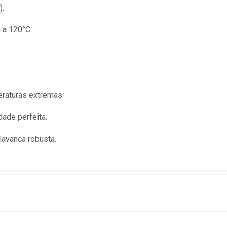
).
C a 120°C.
eraturas extremas.
ade perfeita.
lavanca robusta.