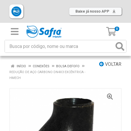
Baixe já nosso APP
0
VOLTAR
INÍCIO
CONEXÕES
BOLSA DEFOFO
REDUÇÃO DE AÇO CARBONO DN4X3 EXCÊNTRICA -
HMECH