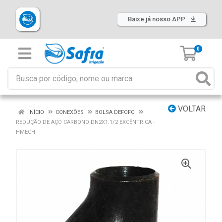
Baixe já nosso APP
0
VOLTAR
INÍCIO
CONEXÕES
BOLSA DEFOFO
REDUÇÃO DE AÇO CARBONO DN2X1.1/2 EXCÊNTRICA -
HMECH