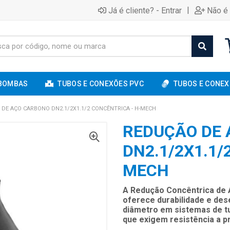
|
Já é cliente? - Entrar
Não é 
BOMBAS
TUBOS E CONEXÕES PVC
TUBOS E CONEX
DE AÇO CARBONO DN2.1/2X1.1/2 CONCÊNTRICA - H-MECH
REDUÇÃO DE
DN2.1/2X1.1/
MECH
A Redução Concêntrica de 
oferece durabilidade e de
diâmetro em sistemas de tub
que exigem resistência a 