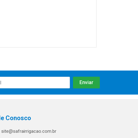
le Conosco
site@safrairrigacao.com.br