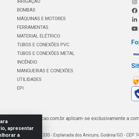
IRRIGAÇÃO
BOMBAS
MÁQUINAS E MOTORES
FERRAMENTAS
MATERIAL ELÉTRICO
Fo
TUBOS E CONEXÕES PVC
TUBOS E CONEXÕES METAL
INCÊNDIO
Si
MANGUEIRAS E CONEXÕES
UTILIDADES
EPI
de www.safrairrigacao.com.br aplicam-se exclusivamente a comp
para
io, apresentar
elhorar a
enida Castelo Branco, 5330 - Esplanada dos Anicuns, Goiânia/GO - CEP 