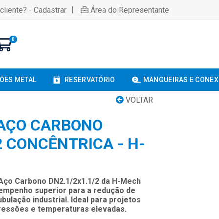
|
cliente? - Cadastrar
Área do Representante
0
ÕES METAL
RESERVATÓRIO
MANGUEIRAS E CONE
VOLTAR
 AÇO CARBONO
2 CONCÊNTRICA - H-
Aço Carbono DN2.1/2x1.1/2 da H-Mech
sempenho superior para a redução de
ulação industrial. Ideal para projetos
pressões e temperaturas elevadas.