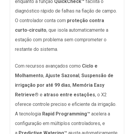
enquanto a função
QuickCheck™
facilita o
diagnóstico rápido de falhas na fiação de campo.
O controlador conta com
proteção contra
curto-circuito
, que isola automaticamente a
estação com problema sem comprometer o
restante do sistema.
Com recursos avançados como
Ciclo e
Molhamento
,
Ajuste Sazonal
,
Suspensão de
irrigação por até 99 dias
,
Memória Easy
Retrieve®
e
atraso entre estações
, o X2
oferece controle preciso e eficiente da irrigação.
A tecnologia
Rapid Programming™
acelera a
configuração em múltiplos controladores, e
a
Predictive Watering™
ajusta automaticamente