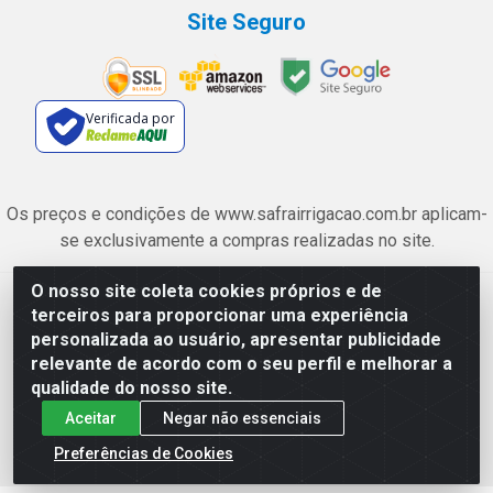
Site Seguro
Verificada por
Os preços e condições de www.safrairrigacao.com.br aplicam-
se exclusivamente a compras realizadas no site.
O nosso site coleta cookies próprios e de
Safra Agrícola e Pecuária LTDA - Avenida Castelo Branco, 5330 -
terceiros para proporcionar uma experiência
Esplanada dos Anicuns, Goiânia/GO - CEP 74.433-205 - CNPJ
personalizada ao usuário, apresentar publicidade
06.315.490/0001-00
relevante de acordo com o seu perfil e melhorar a
qualidade do nosso site.
Aceitar
Negar não essenciais
Preferências de Cookies