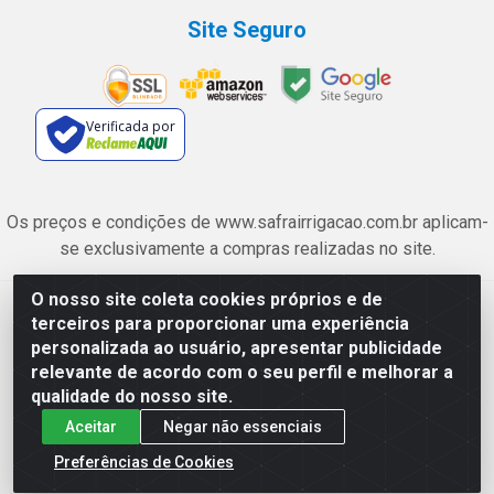
Site Seguro
Verificada por
Os preços e condições de www.safrairrigacao.com.br aplicam-
se exclusivamente a compras realizadas no site.
O nosso site coleta cookies próprios e de
Safra Agrícola e Pecuária LTDA - Avenida Castelo Branco, 5330 -
terceiros para proporcionar uma experiência
Esplanada dos Anicuns, Goiânia/GO - CEP 74.433-205 - CNPJ
personalizada ao usuário, apresentar publicidade
06.315.490/0001-00
relevante de acordo com o seu perfil e melhorar a
qualidade do nosso site.
Aceitar
Negar não essenciais
Preferências de Cookies