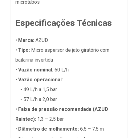
microtubos
Especificações Técnicas
•
Marca:
AZUD
•
Tipo:
Micro aspersor de jato giratório com
bailarina invertida
•
Vazão nominal:
60 L/h
•
Vazão operacional:
- 49 L/h a 1,5 bar
- 57 L/h a 2,0 bar
•
Faixa de pressão recomendada (AZUD
Raintec):
1,3 – 2,5 bar
•
Diâmetro de molhamento:
6,5 – 7,5 m