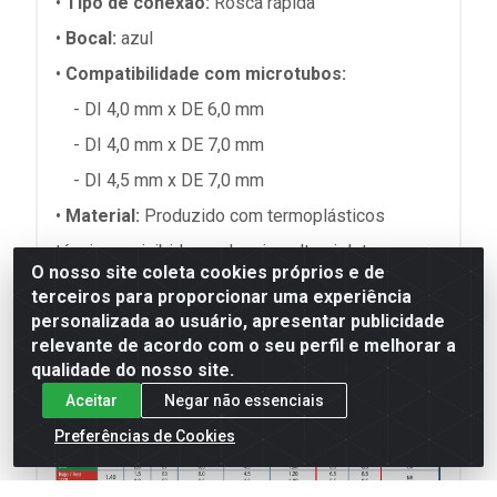
•
Tipo de conexão:
Rosca rápida
•
Bocal:
azul
•
Compatibilidade com microtubos:
- DI 4,0 mm x DE 6,0 mm
- DI 4,0 mm x DE 7,0 mm
- DI 4,5 mm x DE 7,0 mm
•
Material:
Produzido com termoplásticos
técnicos e inibidores de raios ultravioleta.
O nosso site coleta cookies próprios e de
terceiros para proporcionar uma experiência
personalizada ao usuário, apresentar publicidade
relevante de acordo com o seu perfil e melhorar a
qualidade do nosso site.
Aceitar
Negar não essenciais
Preferências de Cookies