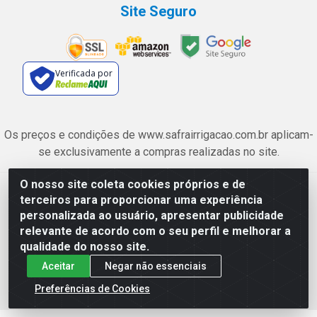
Site Seguro
Verificada por
Os preços e condições de www.safrairrigacao.com.br aplicam-
se exclusivamente a compras realizadas no site.
O nosso site coleta cookies próprios e de
Safra Agrícola e Pecuária LTDA - Avenida Castelo Branco, 5330 -
terceiros para proporcionar uma experiência
Esplanada dos Anicuns, Goiânia/GO - CEP 74.433-205 - CNPJ
personalizada ao usuário, apresentar publicidade
06.315.490/0001-00
relevante de acordo com o seu perfil e melhorar a
qualidade do nosso site.
Aceitar
Negar não essenciais
Preferências de Cookies