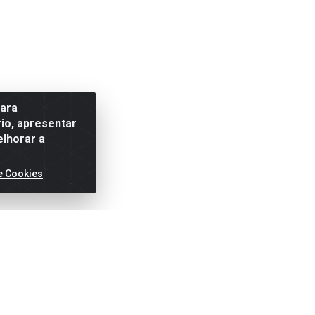
para
io, apresentar
elhorar a
e Cookies