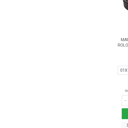
MAN
ROLO
o