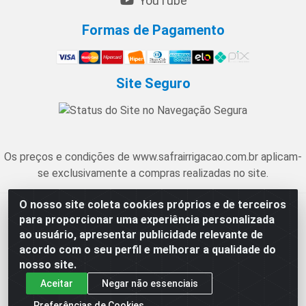
YouTube
Formas de Pagamento
Site Seguro
Os preços e condições de www.safrairrigacao.com.br aplicam-
se exclusivamente a compras realizadas no site.
O nosso site coleta cookies próprios e de terceiros
Safra Agrícola e Pecuária LTDA - Avenida Castelo Branco, 5330 -
para proporcionar uma experiência personalizada
Esplanada dos Anicuns, Goiânia/GO - CEP 74.433-205 - CNPJ
ao usuário, apresentar publicidade relevante de
06.315.490/0001-00
acordo com o seu perfil e melhorar a qualidade do
nosso site.
Aceitar
Negar não essenciais
Preferências de Cookies