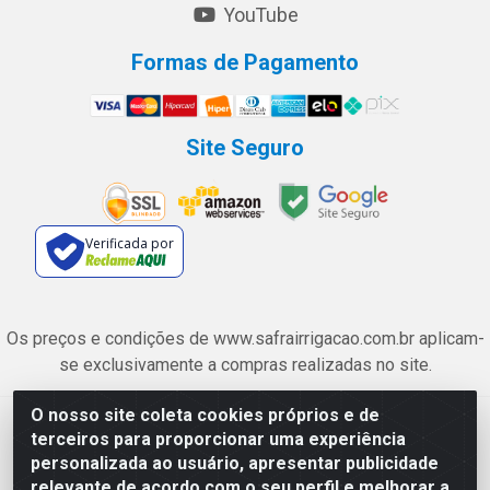
YouTube
Formas de Pagamento
Site Seguro
Verificada por
Os preços e condições de www.safrairrigacao.com.br aplicam-
se exclusivamente a compras realizadas no site.
O nosso site coleta cookies próprios e de
Safra Agrícola e Pecuária LTDA - Avenida Castelo Branco, 5330 -
terceiros para proporcionar uma experiência
Esplanada dos Anicuns, Goiânia/GO - CEP 74.433-205 - CNPJ
personalizada ao usuário, apresentar publicidade
06.315.490/0001-00
relevante de acordo com o seu perfil e melhorar a