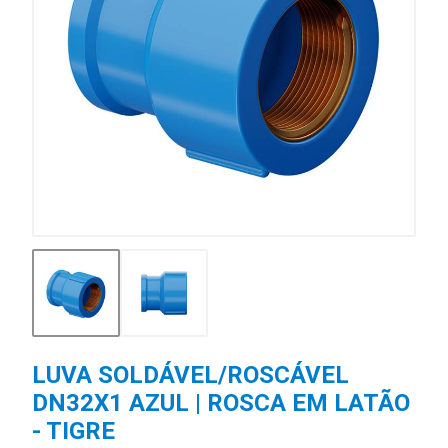
LUVA SOLDÁVEL/ROSCÁVEL
DN32X1 AZUL | ROSCA EM LATÃO
- TIGRE