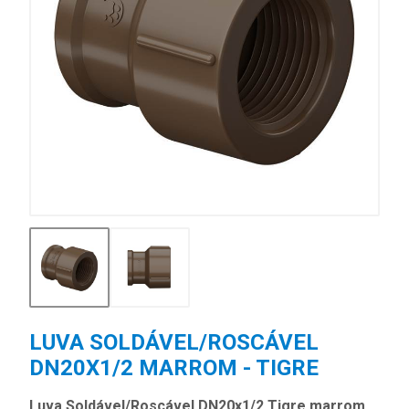
LUVA SOLDÁVEL/ROSCÁVEL
DN20X1/2 MARROM - TIGRE
Luva Soldável/Roscável DN20x1/2 Tigre marrom,