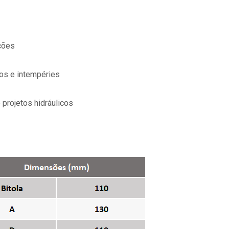
ções
cos e intempéries
projetos hidráulicos