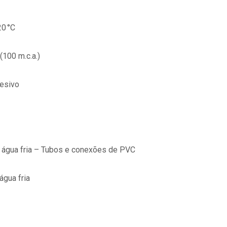
20 °C
(100 m.c.a.)
desivo
 água fria – Tubos e conexões de PVC
água fria