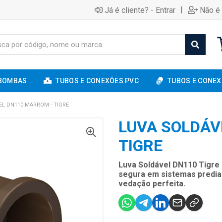
|
Já é cliente? - Entrar
Não é 
BOMBAS
TUBOS E CONEXÕES PVC
TUBOS E CONEX
L DN110 MARROM - TIGRE
LUVA SOLDÁV
TIGRE
Luva Soldável DN110 Tigre 
segura em sistemas prediais
vedação perfeita.