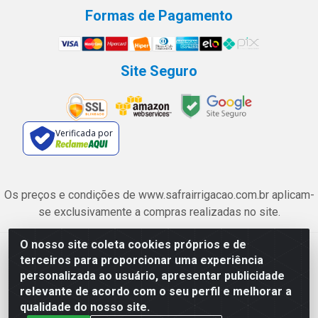
Formas de Pagamento
Site Seguro
Verificada por
Os preços e condições de www.safrairrigacao.com.br aplicam-
se exclusivamente a compras realizadas no site.
O nosso site coleta cookies próprios e de
Safra Agrícola e Pecuária LTDA - Avenida Castelo Branco, 5330 -
terceiros para proporcionar uma experiência
Esplanada dos Anicuns, Goiânia/GO - CEP 74.433-205 - CNPJ
personalizada ao usuário, apresentar publicidade
06.315.490/0001-00
relevante de acordo com o seu perfil e melhorar a
qualidade do nosso site.