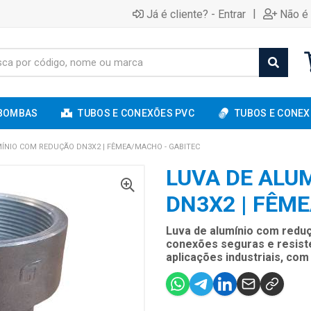
|
Já é cliente? - Entrar
Não é 
BOMBAS
TUBOS E CONEXÕES PVC
TUBOS E CONEX
ÍNIO COM REDUÇÃO DN3X2 | FÊMEA/MACHO - GABITEC
LUVA DE ALU
DN3X2 | FÊM
Luva de alumínio com reduç
conexões seguras e resist
aplicações industriais, co