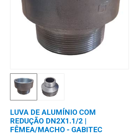
LUVA DE ALUMÍNIO COM
REDUÇÃO DN2X1.1/2 |
FÊMEA/MACHO - GABITEC