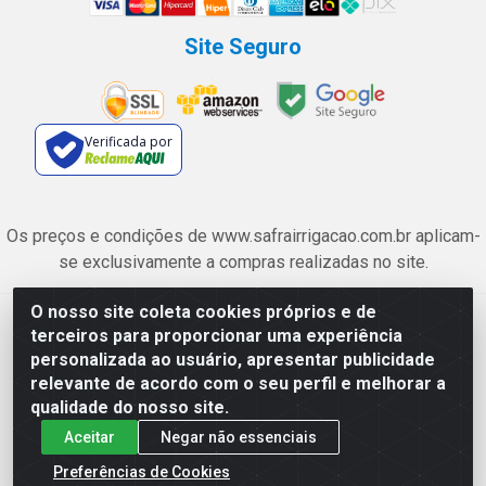
Site Seguro
Verificada por
Os preços e condições de www.safrairrigacao.com.br aplicam-
se exclusivamente a compras realizadas no site.
O nosso site coleta cookies próprios e de
Safra Agrícola e Pecuária LTDA - Avenida Castelo Branco, 5330 -
terceiros para proporcionar uma experiência
Esplanada dos Anicuns, Goiânia/GO - CEP 74.433-205 - CNPJ
personalizada ao usuário, apresentar publicidade
06.315.490/0001-00
relevante de acordo com o seu perfil e melhorar a
qualidade do nosso site.
Aceitar
Negar não essenciais
Preferências de Cookies