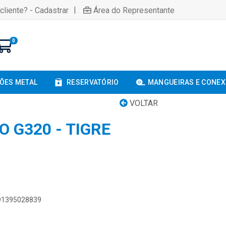
|
cliente? - Cadastrar
Área do Representante
0
ÕES METAL
RESERVATÓRIO
MANGUEIRAS E CONE
VOLTAR
O G320 - TIGRE
891395028839