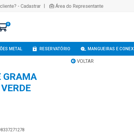
|
cliente? - Cadastrar
Área do Representante
0
ÕES METAL
RESERVATÓRIO
MANGUEIRAS E CONE
VOLTAR
E GRAMA
 VERDE
898337271278