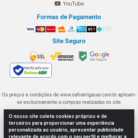
YouTube
Formas de Pagamento
Site Seguro
Verificada por
Os preços e condições de www.safrairrigacao.com.br aplicam-
se exclusivamente a compras realizadas no site.
O nosso site coleta cookies próprios e de
Safra Agrícola e Pecuária LTDA - Avenida Castelo Branco, 5330 -
terceiros para proporcionar uma experiência
Esplanada dos Anicuns, Goiânia/GO - CEP 74.433-205 - CNPJ
personalizada ao usuário, apresentar publicidade
06.315.490/0001-00
relevante de acordo com o seu perfil e melhorar a