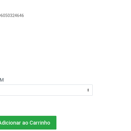
896050324646
EM
dicionar ao Carrinho