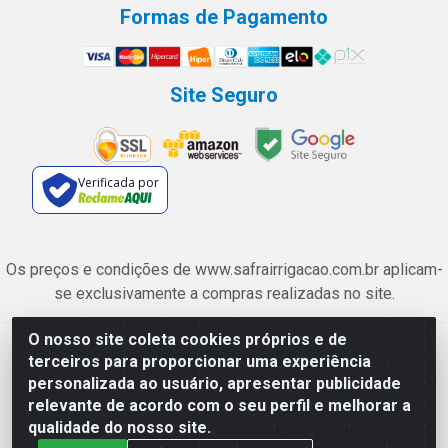
Formas de Pagamento
Site Seguro
Verificada por
Os preços e condições de www.safrairrigacao.com.br aplicam-
se exclusivamente a compras realizadas no site.
O nosso site coleta cookies próprios e de
Safra Agrícola e Pecuária LTDA - Avenida Castelo Branco, 5330 -
terceiros para proporcionar uma experiência
Esplanada dos Anicuns, Goiânia/GO - CEP 74.433-205 - CNPJ
personalizada ao usuário, apresentar publicidade
06.315.490/0001-00
relevante de acordo com o seu perfil e melhorar a
qualidade do nosso site.