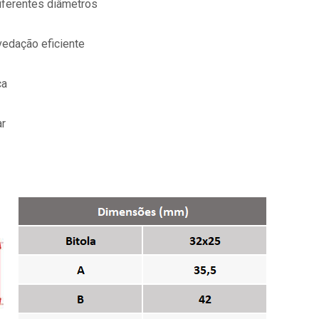
iferentes diâmetros
edação eficiente
ca
ar