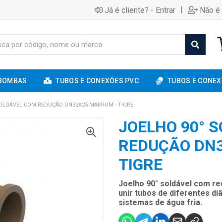
|
Já é cliente? - Entrar
Não é 
BOMBAS
TUBOS E CONEXÕES PVC
TUBOS E CONEX
SOLDÁVEL COM REDUÇÃO DN32X25 MARROM - TIGRE
JOELHO 90° 
REDUÇÃO DN
TIGRE
Joelho 90° soldável com r
unir tubos de diferentes 
sistemas de água fria.