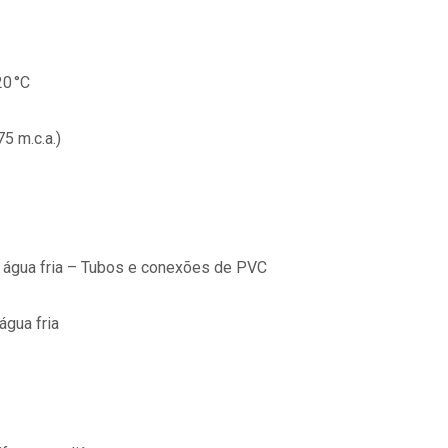
20 °C
5 m.c.a.)
 água fria – Tubos e conexões de PVC
água fria