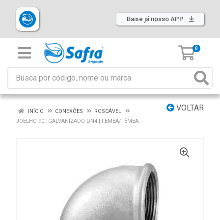
Baixe já nosso APP
0
VOLTAR
INÍCIO
CONEXÕES
ROSCÁVEL
JOELHO 90° GALVANIZADO DN4 | FÊMEA/FÊMEA