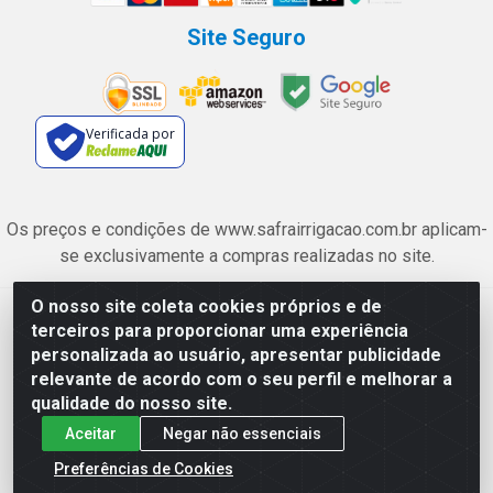
Site Seguro
Verificada por
Os preços e condições de www.safrairrigacao.com.br aplicam-
se exclusivamente a compras realizadas no site.
O nosso site coleta cookies próprios e de
Safra Agrícola e Pecuária LTDA - Avenida Castelo Branco, 5330 -
terceiros para proporcionar uma experiência
Esplanada dos Anicuns, Goiânia/GO - CEP 74.433-205 - CNPJ
personalizada ao usuário, apresentar publicidade
06.315.490/0001-00
relevante de acordo com o seu perfil e melhorar a
qualidade do nosso site.
Aceitar
Negar não essenciais
Preferências de Cookies