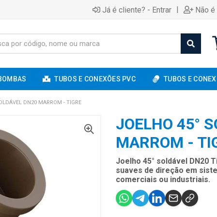
|
Já é cliente? - Entrar
Não é 
BOMBAS
TUBOS E CONEXÕES PVC
TUBOS E CONEX
OLDÁVEL DN20 MARROM - TIGRE
JOELHO 45° 
MARROM - TI
Joelho 45° soldável DN20 T
suaves de direção em siste
comerciais ou industriais.