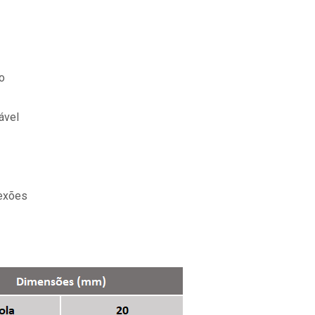
o
ável
nexões