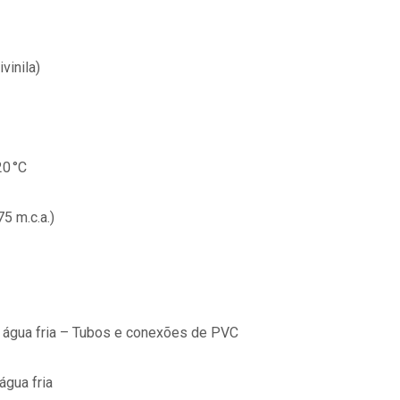
vinila)
20 °C
5 m.c.a.)
 água fria – Tubos e conexões de PVC
água fria