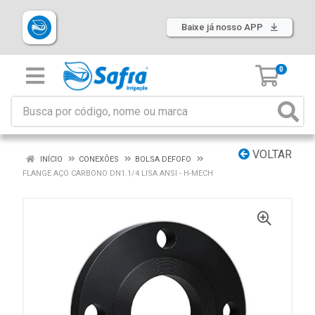
Baixe já nosso APP
0
VOLTAR
INÍCIO
CONEXÕES
BOLSA DEFOFO
FLANGE AÇO CARBONO DN1.1/4 LISA ANSI - H-MECH