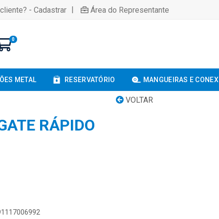
|
cliente? - Cadastrar
Área do Representante
0
ÕES METAL
RESERVATÓRIO
MANGUEIRAS E CONE
VOLTAR
GATE RÁPIDO
891117006992