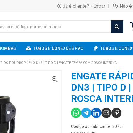
|
Já é cliente? - Entrar
Não é 
BOMBAS
TUBOS E CONEXÕES PVC
TUBOS E CONEX
PIDO POLIPROPILENO DN3 | TIPO D | ENGATE FÊMEA COM ROSCA INTERNA
ENGATE RÁPI
DN3 | TIPO D
ROSCA INTER
Código do Fabricante: 8075I