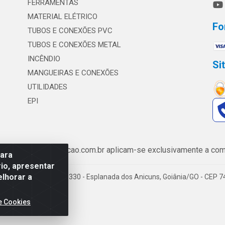
FERRAMENTAS
MATERIAL ELÉTRICO
Fo
TUBOS E CONEXÕES PVC
TUBOS E CONEXÕES METAL
INCÊNDIO
Si
MANGUEIRAS E CONEXÕES
UTILIDADES
EPI
de www.safrairrigacao.com.br aplicam-se exclusivamente a comp
para
io, apresentar
elhorar a
enida Castelo Branco, 5330 - Esplanada dos Anicuns, Goiânia/GO - CEP 
e Cookies