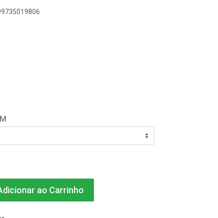
899735019806
EM
dicionar ao Carrinho