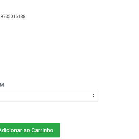
899735016188
EM
dicionar ao Carrinho