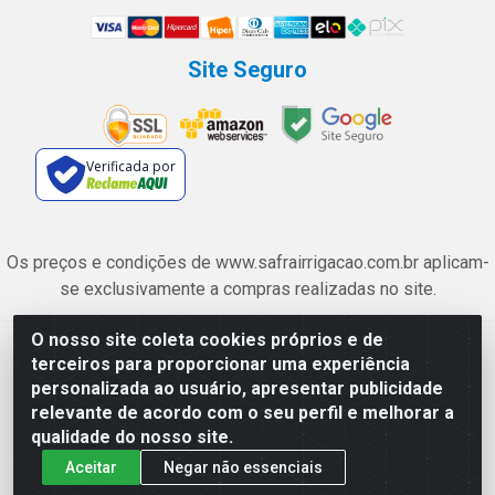
Site Seguro
Verificada por
Os preços e condições de www.safrairrigacao.com.br aplicam-
se exclusivamente a compras realizadas no site.
O nosso site coleta cookies próprios e de
Safra Agrícola e Pecuária LTDA - Avenida Castelo Branco, 5330 -
terceiros para proporcionar uma experiência
Esplanada dos Anicuns, Goiânia/GO - CEP 74.433-205 - CNPJ
personalizada ao usuário, apresentar publicidade
06.315.490/0001-00
relevante de acordo com o seu perfil e melhorar a
qualidade do nosso site.
Aceitar
Negar não essenciais