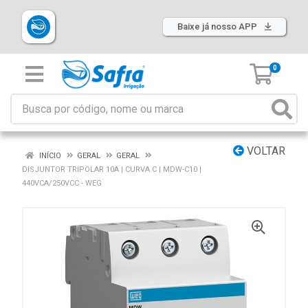
Baixe já nosso APP
0
VOLTAR
INÍCIO
GERAL
GERAL
DISJUNTOR TRIPOLAR 10A | CURVA C | MDW-C10 |
440VCA/250VCC - WEG