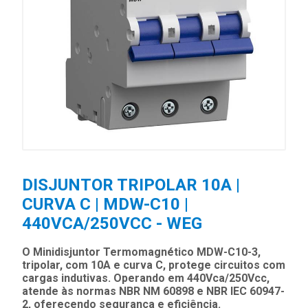
DISJUNTOR TRIPOLAR 10A |
CURVA C | MDW-C10 |
440VCA/250VCC - WEG
O Minidisjuntor Termomagnético MDW-C10-3,
tripolar, com 10A e curva C, protege circuitos com
cargas indutivas. Operando em 440Vca/250Vcc,
atende às normas NBR NM 60898 e NBR IEC 60947-
2, oferecendo segurança e eficiência.