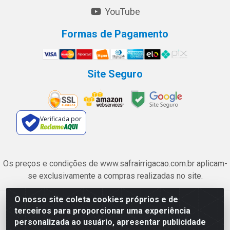
YouTube
Formas de Pagamento
Site Seguro
Verificada por
Os preços e condições de www.safrairrigacao.com.br aplicam-
se exclusivamente a compras realizadas no site.
O nosso site coleta cookies próprios e de
Safra Agrícola e Pecuária LTDA - Avenida Castelo Branco, 5330 -
terceiros para proporcionar uma experiência
Esplanada dos Anicuns, Goiânia/GO - CEP 74.433-205 - CNPJ
personalizada ao usuário, apresentar publicidade
06.315.490/0001-00