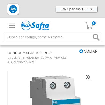
Baixe já nosso APP
0
VOLTAR
INÍCIO
GERAL
GERAL
DISJUNTOR BIPOLAR 32A | CURVA C | MDW-C32 |
440VCA/250VCC - WEG