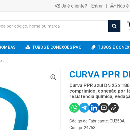
|
Já é cliente? - Entrar
Não é 
BOMBAS
TUBOS E CONEXÕES PVC
TUBOS E CONEX
 AZUL
CURVA PPR D
Curva PPR azul DN 25 x 180
comprimido, conexão por te
resistência química, vedaçã
Código do Fabricante: CU250A
Código: 24753