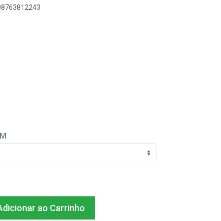
898763812243
EM
dicionar ao Carrinho