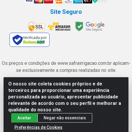
Site Seguro
Verificada por
Os preços e condições de www.safrairrigacao.com.br aplicam-
se exclusivamente a compras realizadas no site.
O nosso site coleta cookies próprios e de
Safra Agrícola e Pecuária LTDA - Avenida Castelo Branco, 5330 -
terceiros para proporcionar uma experiência
Esplanada dos Anicuns, Goiânia/GO - CEP 74.433-205 - CNPJ
personalizada ao usuário, apresentar publicidade
06.315.490/0001-00
relevante de acordo com o seu perfil e melhorar a
qualidade do nosso site.
Aceitar
Negar não essenciais
Preferências de Cookies