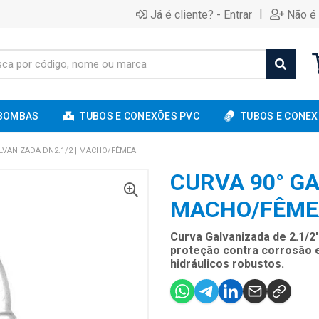
|
Já é cliente? - Entrar
Não é 
BOMBAS
TUBOS E CONEXÕES PVC
TUBOS E CONEX
LVANIZADA DN2.1/2 | MACHO/FÊMEA
CURVA 90° GA
MACHO/FÊME
Curva Galvanizada de 2.1/2'
proteção contra corrosão e 
hidráulicos robustos.