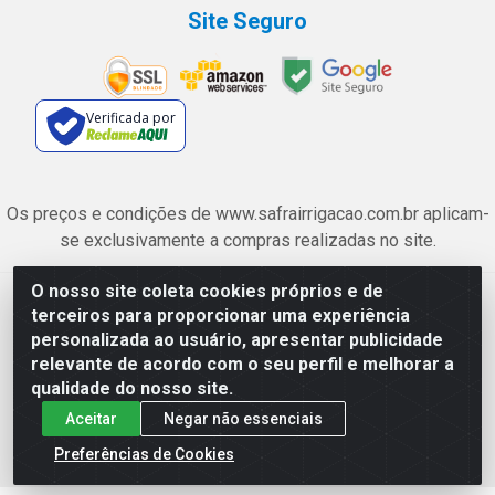
Site Seguro
Verificada por
Os preços e condições de www.safrairrigacao.com.br aplicam-
se exclusivamente a compras realizadas no site.
O nosso site coleta cookies próprios e de
Safra Agrícola e Pecuária LTDA - Avenida Castelo Branco, 5330 -
terceiros para proporcionar uma experiência
Esplanada dos Anicuns, Goiânia/GO - CEP 74.433-205 - CNPJ
personalizada ao usuário, apresentar publicidade
06.315.490/0001-00
relevante de acordo com o seu perfil e melhorar a
qualidade do nosso site.
Aceitar
Negar não essenciais
Preferências de Cookies