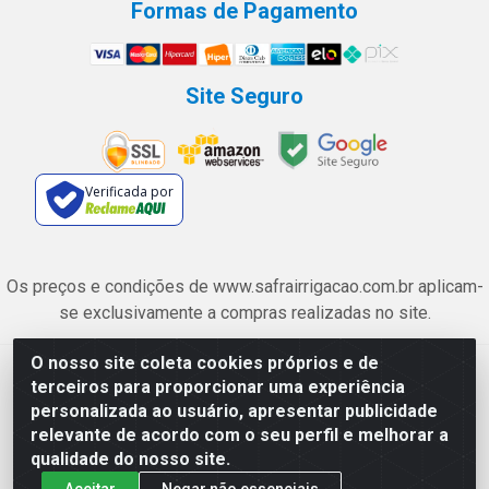
Formas de Pagamento
Site Seguro
Verificada por
Os preços e condições de www.safrairrigacao.com.br aplicam-
se exclusivamente a compras realizadas no site.
O nosso site coleta cookies próprios e de
Safra Agrícola e Pecuária LTDA - Avenida Castelo Branco, 5330 -
terceiros para proporcionar uma experiência
Esplanada dos Anicuns, Goiânia/GO - CEP 74.433-205 - CNPJ
personalizada ao usuário, apresentar publicidade
06.315.490/0001-00
relevante de acordo com o seu perfil e melhorar a
qualidade do nosso site.
Aceitar
Negar não essenciais