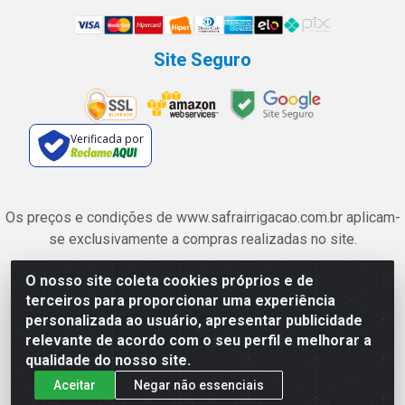
Site Seguro
Verificada por
Os preços e condições de www.safrairrigacao.com.br aplicam-
se exclusivamente a compras realizadas no site.
O nosso site coleta cookies próprios e de
Safra Agrícola e Pecuária LTDA - Avenida Castelo Branco, 5330 -
terceiros para proporcionar uma experiência
Esplanada dos Anicuns, Goiânia/GO - CEP 74.433-205 - CNPJ
personalizada ao usuário, apresentar publicidade
06.315.490/0001-00
relevante de acordo com o seu perfil e melhorar a
qualidade do nosso site.
Aceitar
Negar não essenciais