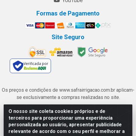
YouTube
Formas de Pagamento
Site Seguro
Verificada por
Os preços e condições de www.safrairrigacao.com.br aplicam-
se exclusivamente a compras realizadas no site.
O nosso site coleta cookies próprios e de
Safra Agrícola e Pecuária LTDA - Avenida Castelo Branco, 5330 -
terceiros para proporcionar uma experiência
Esplanada dos Anicuns, Goiânia/GO - CEP 74.433-205 - CNPJ
personalizada ao usuário, apresentar publicidade
06.315.490/0001-00
relevante de acordo com o seu perfil e melhorar a