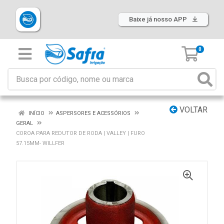
Baixe já nosso APP
0
VOLTAR
INÍCIO
ASPERSORES E ACESSÓRIOS
GERAL
COROA PARA REDUTOR DE RODA | VALLEY | FURO
57.15MM- WILLFER