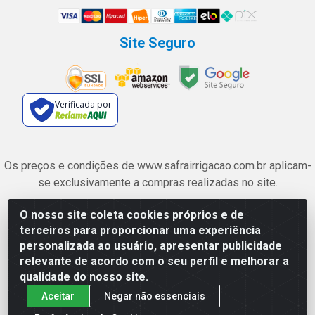
Site Seguro
Verificada por
Os preços e condições de www.safrairrigacao.com.br aplicam-
se exclusivamente a compras realizadas no site.
O nosso site coleta cookies próprios e de
Safra Agrícola e Pecuária LTDA - Avenida Castelo Branco, 5330 -
terceiros para proporcionar uma experiência
Esplanada dos Anicuns, Goiânia/GO - CEP 74.433-205 - CNPJ
personalizada ao usuário, apresentar publicidade
06.315.490/0001-00
relevante de acordo com o seu perfil e melhorar a
qualidade do nosso site.
Aceitar
Negar não essenciais