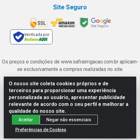
Site Seguro
Verificada por
Os preços e condições de www.safrairrigacao.com.br aplicam-
se exclusivamente a compras realizadas no site.
O nosso site coleta cookies próprios e de
Safra Agrícola e Pecuária LTDA - Avenida Castelo Branco, 5330 -
terceiros para proporcionar uma experiência
Esplanada dos Anicuns, Goiânia/GO - CEP 74.433-205 - CNPJ
personalizada ao usuário, apresentar publicidade
06.315.490/0001-00
relevante de acordo com o seu perfil e melhorar a
qualidade do nosso site.
Aceitar
Negar não essenciais
Preferências de Cookies