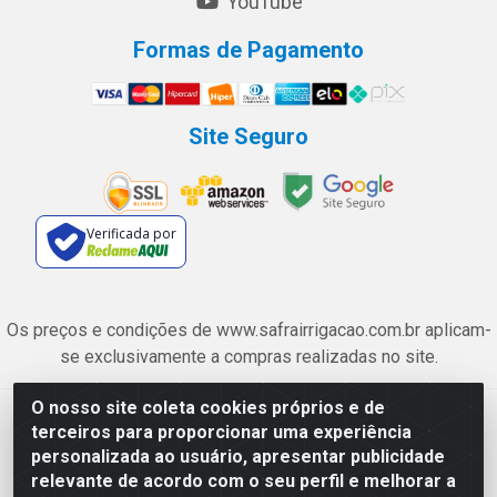
YouTube
Formas de Pagamento
Site Seguro
Verificada por
Os preços e condições de www.safrairrigacao.com.br aplicam-
se exclusivamente a compras realizadas no site.
O nosso site coleta cookies próprios e de
Safra Agrícola e Pecuária LTDA - Avenida Castelo Branco, 5330 -
terceiros para proporcionar uma experiência
Esplanada dos Anicuns, Goiânia/GO - CEP 74.433-205 - CNPJ
personalizada ao usuário, apresentar publicidade
06.315.490/0001-00
relevante de acordo com o seu perfil e melhorar a