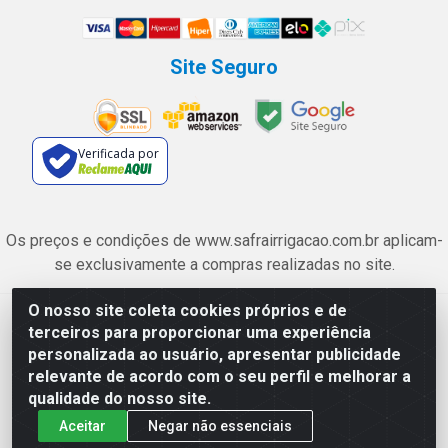
Site Seguro
Verificada por
Os preços e condições de www.safrairrigacao.com.br aplicam-
se exclusivamente a compras realizadas no site.
O nosso site coleta cookies próprios e de
Safra Agrícola e Pecuária LTDA - Avenida Castelo Branco, 5330 -
terceiros para proporcionar uma experiência
Esplanada dos Anicuns, Goiânia/GO - CEP 74.433-205 - CNPJ
personalizada ao usuário, apresentar publicidade
06.315.490/0001-00
relevante de acordo com o seu perfil e melhorar a
qualidade do nosso site.
Aceitar
Negar não essenciais