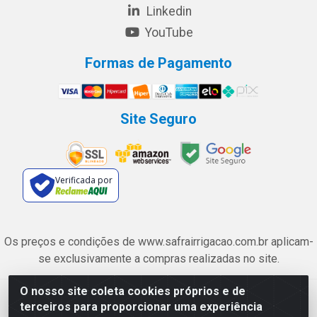
Linkedin
YouTube
Formas de Pagamento
Site Seguro
Verificada por
Os preços e condições de www.safrairrigacao.com.br aplicam-
se exclusivamente a compras realizadas no site.
O nosso site coleta cookies próprios e de
Safra Agrícola e Pecuária LTDA - Avenida Castelo Branco, 5330 -
terceiros para proporcionar uma experiência
Esplanada dos Anicuns, Goiânia/GO - CEP 74.433-205 - CNPJ