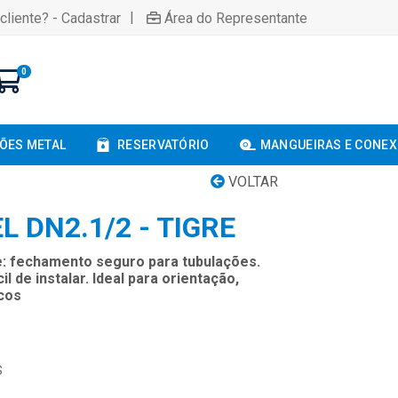
|
cliente? - Cadastrar
Área do Representante
0
ÕES METAL
RESERVATÓRIO
MANGUEIRAS E CONE
VOLTAR
 DN2.1/2 - TIGRE
e: fechamento seguro para tubulações.
l de instalar. Ideal para orientação,
icos
S