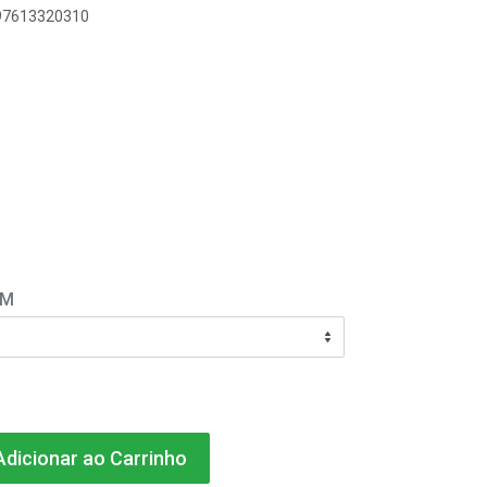
897613320310
EM
dicionar ao Carrinho