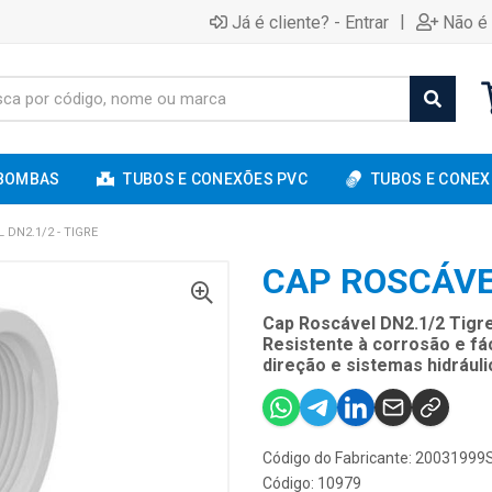
|
Já é cliente? - Entrar
Não é 
BOMBAS
TUBOS E CONEXÕES PVC
TUBOS E CONEX
 DN2.1/2 - TIGRE
CAP ROSCÁVEL
Cap Roscável DN2.1/2 Tigr
Resistente à corrosão e fáci
direção e sistemas hidrául
Código do Fabricante: 20031999
Código: 10979