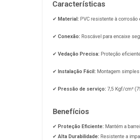
Características
✔
Material:
PVC resistente à corrosão 
✔
Conexão:
Roscável para encaixe seg
✔
Vedação Precisa:
Proteção eficient
✔
Instalação Fácil:
Montagem simples 
✔
Pressão de serviço:
7,5 Kgf/cm² (75
Benefícios
✔
Proteção Eficiente:
Mantém a barreir
✔
Alta Durabilidade:
Resistente a impac