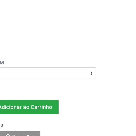
EM
dicionar ao Carrinho
ga