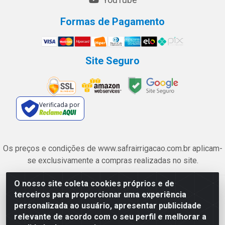
YouTube
Formas de Pagamento
Site Seguro
Verificada por
Os preços e condições de www.safrairrigacao.com.br aplicam-
se exclusivamente a compras realizadas no site.
O nosso site coleta cookies próprios e de
Safra Agrícola e Pecuária LTDA - Avenida Castelo Branco, 5330 -
terceiros para proporcionar uma experiência
Esplanada dos Anicuns, Goiânia/GO - CEP 74.433-205 - CNPJ
personalizada ao usuário, apresentar publicidade
06.315.490/0001-00
relevante de acordo com o seu perfil e melhorar a